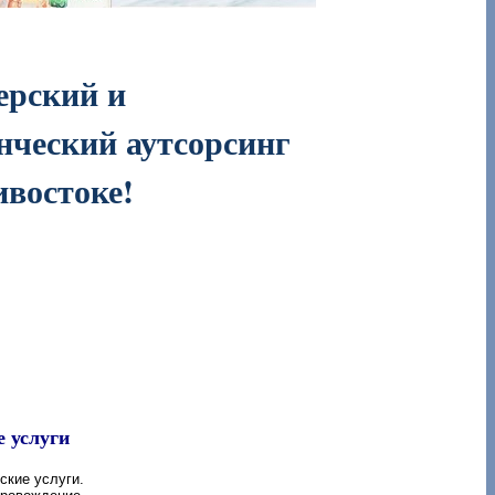
ерский и
нческий аутсорсинг
ивостоке!
е услуги
ские услуги.