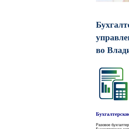
Бухгалт
управле
во Влад
Бухгалтерски
Разовое бухгалтер