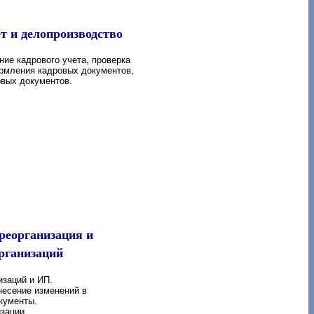
т и делопроизводство
ние кадрового учета, проверка
рмления кадровых документов,
овых документов.
 реорганизация и
рганизаций
изаций и ИП.
несение изменений в
кументы.
зации.