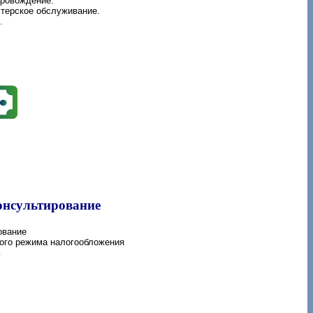
провождение.
лтерское обслуживание.
.
онсультирование
ование
ого режима налогообложения
ь