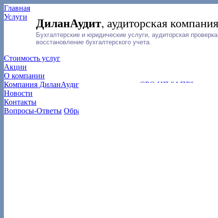
Главная
Услуги
ДиланАудит
, аудиторская компани
Бухгалтерские и юридические услуги, аудиторская проверка
восстановление бухгалтерского учета.
Стоимость услуг
Акции
О компании
Компания ДиланАудит является членом СРО НП "АПР"
Новости
Контакты
Вопросы-Ответы
Обратная связь