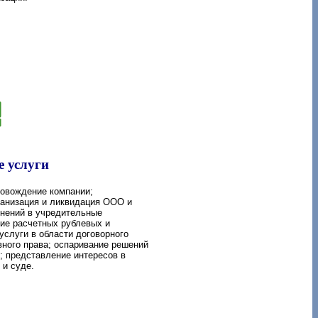
 услуги
овождение компании;
ганизация и ликвидация ООО и
енений в учредительные
ие расчетных рублевых и
услуги в области договорного
вного права; оспаривание решений
; представление интересов в
 и суде.