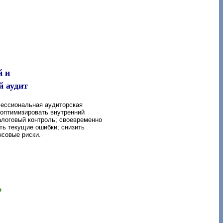
й и
 аудит
ессиональная аудиторская
 оптимизировать внутренний
алоговый контроль; своевременно
ть текущие ошибки; снизить
нсовые риски.