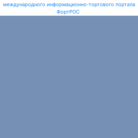
международного информационно-торгового портала
ФортРОС